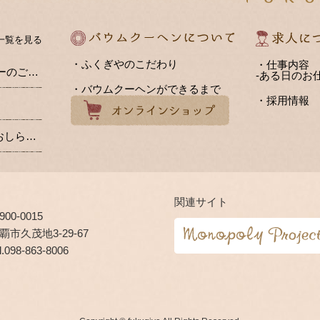
一覧を見る
・ふくぎやのこだわり
・仕事内容
FUKUGIYA CAFE メニューのご紹介
-ある日のお仕
・バウムクーヘンができるまで
・採用情報
【送料（値上げ）改訂のおしらせ】
関連サイト
900-0015
覇市久茂地3-29-67
l.
098-863-8006